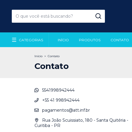
CATEGORIAS
INÍCIO
PRODUTOS
CONTATO
Início
>
Contato
Contato
5541998942444
+55 41 998942444
pagamentos@att.inf.br
Rua João Scuissiato, 180 - Santa Quitéria -
Curitiba - PR