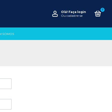
0
Olá!
Faça login
Ou cadastre-se
M SOMOS